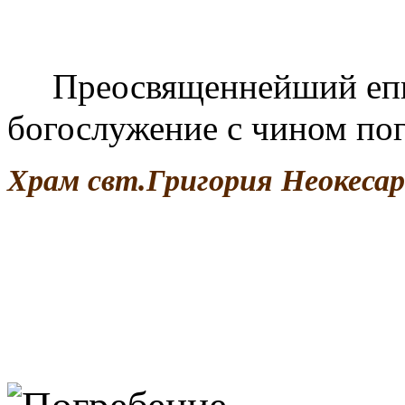
Преосвященнейший епис
богослужение с чином по
Храм свт.Григория Неокесар