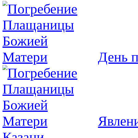
День 
Явлeни
Казани