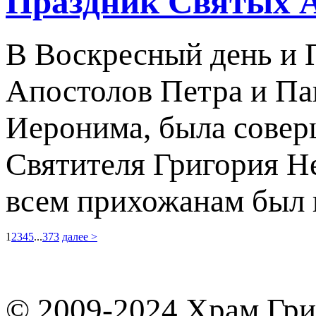
Праздник Святых А
В Воскресный день и
Апостолов Петра и Па
Иеронима, была совер
Святителя Григория Н
всем прихожанам был 
1
2
3
4
5
...
373
далее >
© 2009-2024 Храм Гри