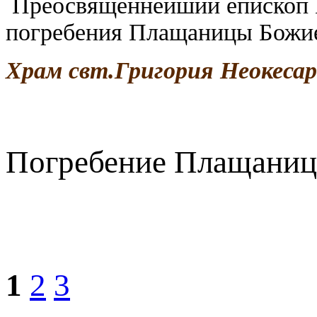
Преосвященнейший епископ И
погребения Плащаницы Божи
Храм свт.Григория Неокесар
Погребение Плащаниц
1
2
3