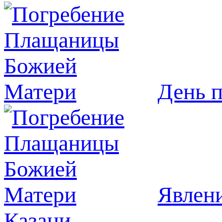
День 
Явлeни
Казани