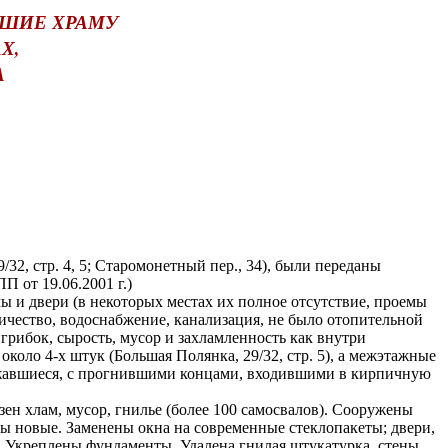
ВШИЕ ХРАМУ
Х,
А
, стр. 4, 5; Старомонетный пер., 34), были переданы
 от 19.06.2001 г.)
 и двери (в некоторых местах их полное отсутствие, проемы
ичество, водоснабжение, канализация, не было отопительной
грибок, сырость, мусор и захламленность как внутри
оло 4-х штук (Большая Полянка, 29/32, стр. 5), а межэтажные
державшиеся, с прогнившими концами, входившими в кирпичную
 хлам, мусор, гнилье (более 100 самосвалов). Сооружены
ы новые. Заменены окна на современные стеклопакеты; двери,
. Укреплены фундаменты. Удалена гнилая штукатурка, стены