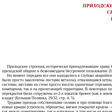
ПРИХОДСКИ
С
Приходские строения, исторически принадлежавшие храму Свт.
приходской общине в безвозмездное бессрочное пользование 20
На момент передачи все они находились в глубоко аварийном 
были просто заколочены листами металла), отвалившаяся штук
системы, местами на стене просто висели единичные отрезанны
помещения, так и на прилегающей территории. В некоторых по
перекрытия были сооружены из 2-х накатов бревен (как в зем
кладку (Большая Полянка, 29/32, стр. 4, 5).
Трудами прихода собственными силами и при помощи благотво
новые крыши (стропила, обрешетка, мягкое покрытие кровли -
как между помещениями, так и наружные, в том числе на вход