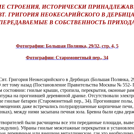
Е СТРОЕНИЯ, ИСТОРИЧЕСКИ ПРИНАДЛЕЖА
ВТ. ГРИГОРИЯ НЕОКЕСАРИЙСКОГО В ДЕРБИЦА
ПЕРЕДАВАЕМЫЕ В СОБСТВЕННОСТЬ ПРИХОД
Фотографии: Большая Полянка, 29/32, стр. 4, 5
Фотографии: Старомонетный пер., 34
 Григория Неокесарийского в Дербицах (Большая Полянка, 29/32
 лет тому назад (Постановление Правительства Москвы № 552- ПП
состоянии: гнилые крыши, стропила, перекрытия, оконные рамы
атурка на прогнившей деревянной дранке. Отсутствовали электр
е гнилые батареи (Старомонетный пер., 34). Прогнившие полы, 
мещениях даже встречались полуразрушенные кирпичные печи, ок
лянках), между ними засыпана печная зола. Бревна были едва 
рителей были расчищены все эти переданные площади, вывезен
 ондулин). Убраны гнилые межэтажные перекрытия и установлен
ные деревянные или внешние металлические, где это необходимо