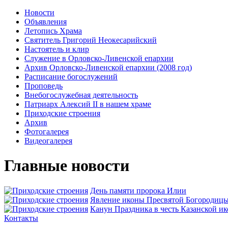
Новости
Объявления
Летопись Храма
Святитель Григорий Неокесарийский
Настоятель и клир
Служение в Орловско-Ливенской епархии
Архив Орловско-Ливенской епархии (2008 год)
Расписание богослужений
Проповедь
Внебогослужебная деятельность
Патриарх Алексий II в нашем храме
Приходские строения
Архив
Фотогалерея
Видеогалерея
Главные новости
День памяти пророка Илии
Явлeние иконы Пресвятой Богородицы 
Канун Праздника в честь Казанской и
Контакты