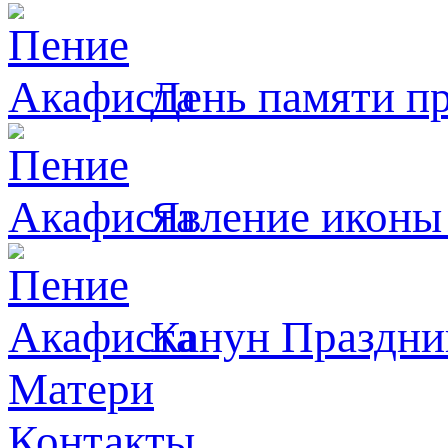
День памяти п
Явлeние иконы
Канун Праздни
Матери
Контакты