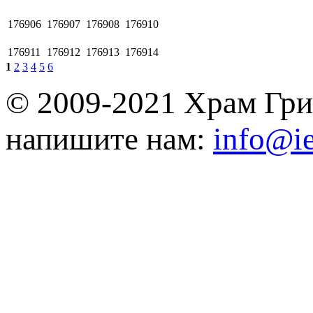
176906
176907
176908
176910
176911
176912
176913
176914
1
2
3
4
5
6
© 2009-2021 Храм Гри
напишите нам:
info@ie