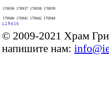
176936
176937
176938
176939
176940
176941
176942
176944
1
2
3
4
5
6
© 2009-2021 Храм Гри
напишите нам:
info@ie