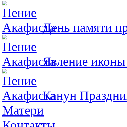
День памяти п
Явлeние иконы
Канун Праздни
Матери
Контакты