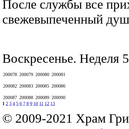
После службы все при
свежевыпеченный душ
Воскресенье. Неделя 
200078
200079
200080
200081
200082
200083
200085
200086
200087
200088
200089
200090
1
2
3
4
5
6
7
8
9
10
11
12
13
© 2009-2021 Храм Гри