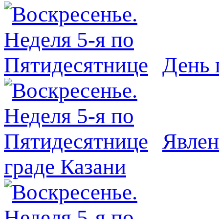
День 
Явлeн
граде Казани