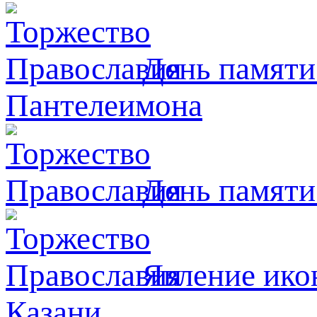
День памяти
Пантелеимона
День памяти
Явлeние ико
Казани