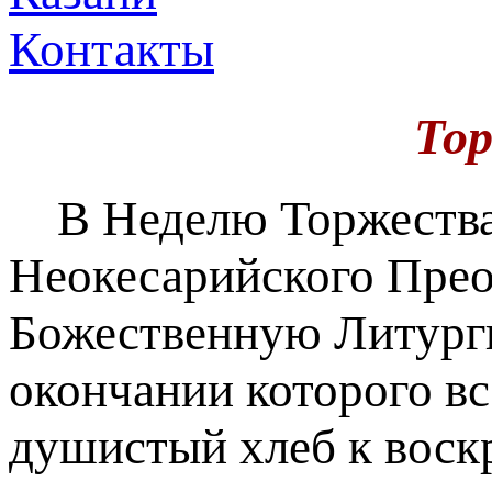
Контакты
То
В Неделю Торжества П
Неокесарийского Пре
Божественную Литурги
окончании которого в
душистый хлеб к воскр