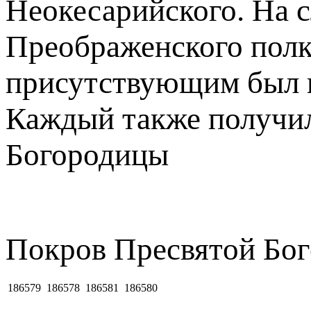
Неокесарийского. На 
Преображенского полк
присутствующим был п
Каждый также получил
Богородицы
Пoкрoв Пpecвятoй Бo
186579
186578
186581
186580