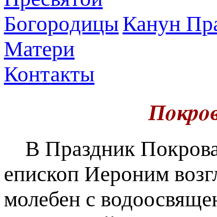
Канун Пра
Матери
Контакты
Пoкpo
В Праздник Пoкpoва
епископ Иероним возг
молебен с водоосвящен