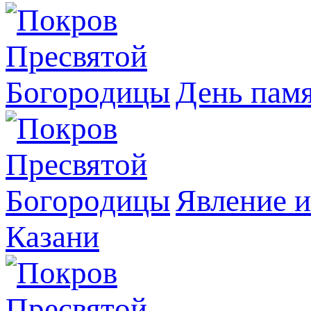
День пам
Явлeние и
Казани