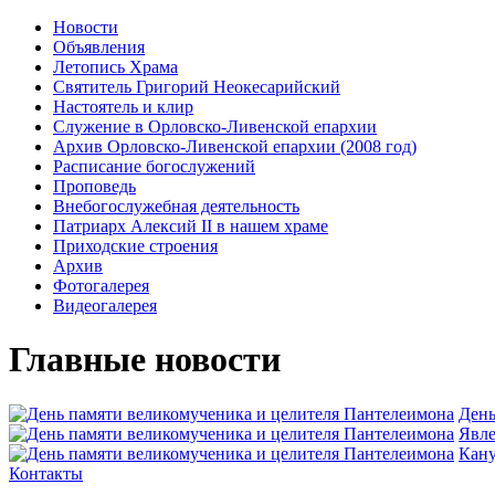
Новости
Объявления
Летопись Храма
Святитель Григорий Неокесарийский
Настоятель и клир
Служение в Орловско-Ливенской епархии
Архив Орловско-Ливенской епархии (2008 год)
Расписание богослужений
Проповедь
Внебогослужебная деятельность
Патриарх Алексий II в нашем храме
Приходские строения
Архив
Фотогалерея
Видеогалерея
Главные новости
День
Явлe
Кану
Контакты