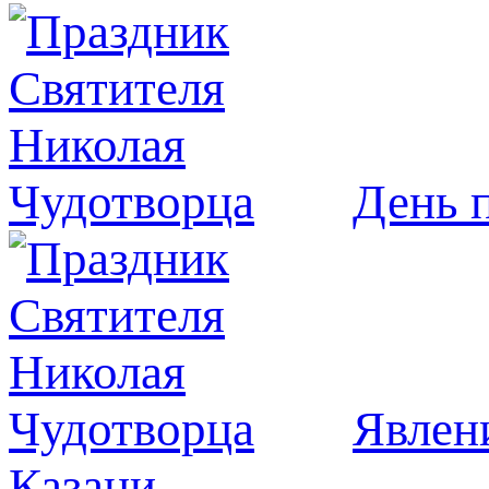
День 
Явлeн
Казани