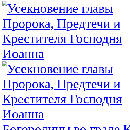
Богородицы во граде 