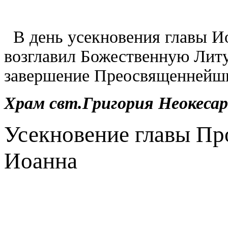
В день усекновения главы И
возглавил Божественную Литу
завершение Преосвященнейши
Храм свт.Григория Неокесар
Усекновение главы Пр
Иоанна