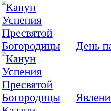
День п
Явлeни
Казани