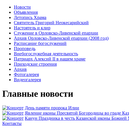
Новости
Объявления
Летопись Храма
Святитель Григорий Неокесарийский
Настоятель и клир
Служение в Орловско-Ливенской епархии
Архив Орловско-Ливенской епархии (2008 год)
Расписание богослужений
Проповедь
Внебогослужебная деятельность
Патриарх Алексий II в нашем храме
Приходские строения
Архив
Фотогалерея
Видеогалерея
Главные новости
День памяти пророка Илии
Явлeние иконы Пресвятой Богородицы во граде Ка
Канун Праздника в честь Казанской иконы Божией
Контакты