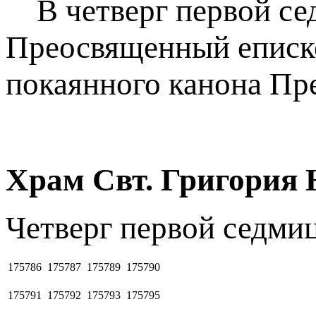
В четверг первой сед
Преосвященный еписк
покаянного канона Пр
Храм Свт. Григория 
Четверг первой седми
175786
175787
175789
175790
175791
175792
175793
175795