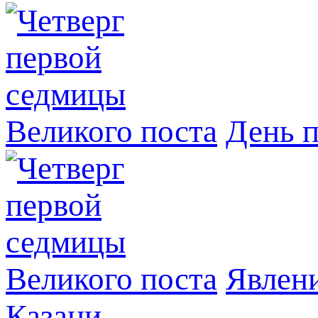
День 
Явлeни
Казани