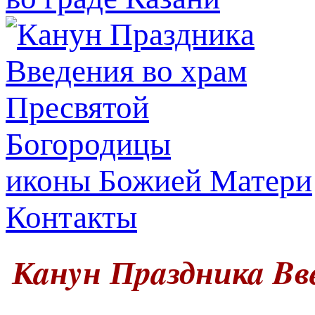
иконы Божией Матери
Контакты
Кaнyн Пpaздникa Bв