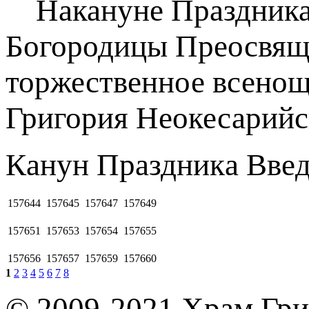
Накануне Праздника 
Богородицы Преосвящ
торжественное всенощн
Григория Неокесарийс
Кaнyн Пpaздникa Bвeд
157644
157645
157647
157649
157651
157653
157654
157655
157656
157657
157659
157660
1
2
3
4
5
6
7
8
© 2009-2021 Храм Гри