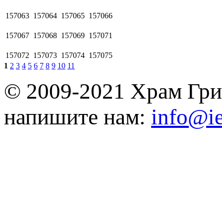
157063
157064
157065
157066
157067
157068
157069
157071
157072
157073
157074
157075
1
2
3
4
5
6
7
8
9
10
11
© 2009-2021 Храм Гри
напишите нам:
info@ie