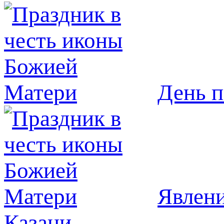
День п
Явлeни
Казани