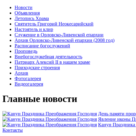
Новости
Объявления
Летопись Храма
Святитель Григорий Неокесарийский
Настоятель и клир
Служение в Орловско-Ливенской епархии
Архив Орловско-Ливенской епархии (2008 год)
Расписание богослужений
Проповедь
Внебогослужебная деятельность
Патриарх Алексий II в нашем храме
Приходские строения
Архив
Фотогалерея
Видеогалерея
Главные новости
День памяти про
Явлeние иконы Пр
Канун Праздника 
Контакты