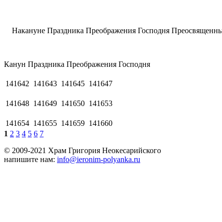
Накануне Праздника Преображения Господня Преосвященный 
Канун Праздника Преображения Господня
141642
141643
141645
141647
141648
141649
141650
141653
141654
141655
141659
141660
1
2
3
4
5
6
7
© 2009-2021 Храм Григория Неокесарийского
напишите нам:
info@ieronim-polyanka.ru