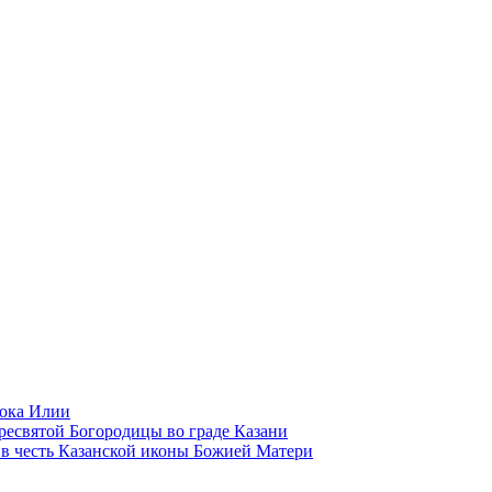
рока Илии
есвятой Богородицы во граде Казани
в честь Казанской иконы Божией Матери