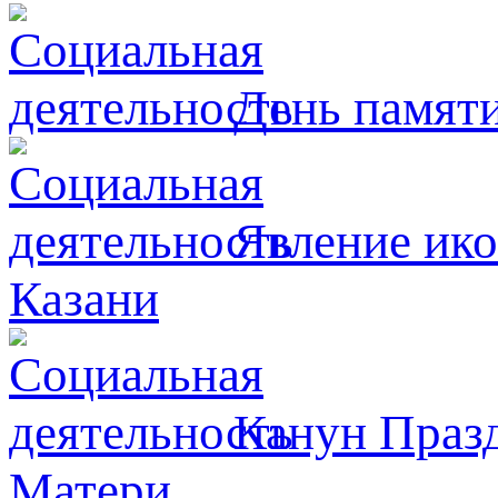
День памят
Явлeние ико
Казани
Канун Празд
Матери