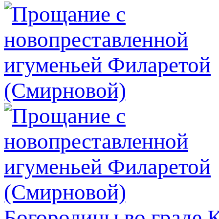
Богородицы во граде 