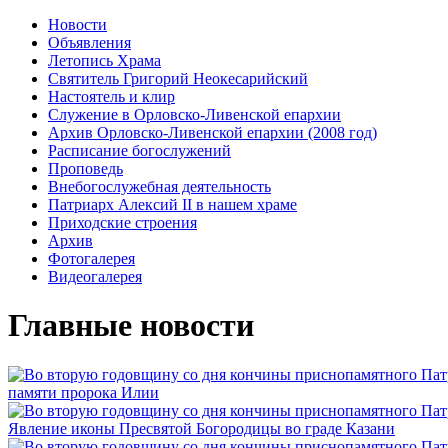
Новости
Объявления
Летопись Храма
Святитель Григорий Неокесарийский
Настоятель и клир
Служение в Орловско-Ливенской епархии
Архив Орловско-Ливенской епархии (2008 год)
Расписание богослужений
Проповедь
Внебогослужебная деятельность
Патриарх Алексий II в нашем храме
Приходские строения
Архив
Фотогалерея
Видеогалерея
Главные новости
памяти пророка Илии
Явлeние иконы Пресвятой Богородицы во граде Казани