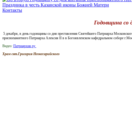
Праздника в честь Казанской иконы Божией Матери
Контакты
Годовщина со 
5 декабря, в день годовщины со дня преставления Святейшего Патриарха Московско
приснопамятного Патриарха Алексия II в в Богоявленском кафедральном соборе г.Мо
Видео:
Патриархия.ру
Храм свт.Григория Неокесарийского