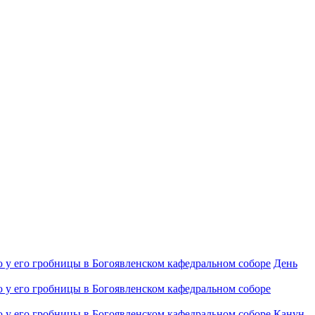
День
Канун