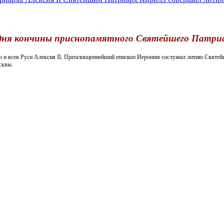
дня кончины приснопамятного Святейшего Патриа
го и всея Руси Алексия II, Преосвященнейший епископ Иероним сослужил литию Святей
сквы.