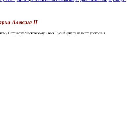
рха Алексия II
шему Патриарху Московскому и всея Руси Кириллу на месте упокоения