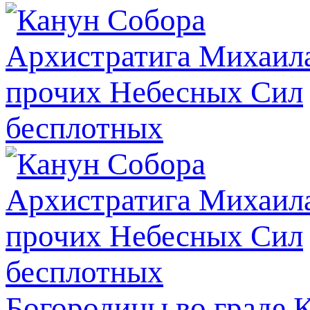
Богородицы во граде 