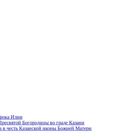
орока Илии
ресвятой Богородицы во граде Казани
 в честь Казанской иконы Божией Матери