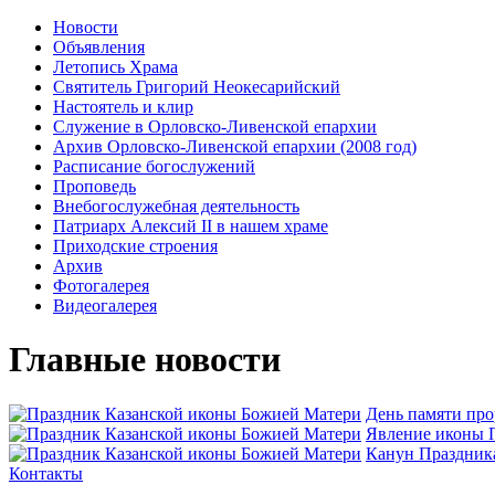
Новости
Объявления
Летопись Храма
Святитель Григорий Неокесарийский
Настоятель и клир
Служение в Орловско-Ливенской епархии
Архив Орловско-Ливенской епархии (2008 год)
Расписание богослужений
Проповедь
Внебогослужебная деятельность
Патриарх Алексий II в нашем храме
Приходские строения
Архив
Фотогалерея
Видеогалерея
Главные новости
День памяти пр
Явлeние иконы П
Канун Праздника
Контакты