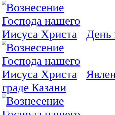
День 
Явлeн
граде Казани