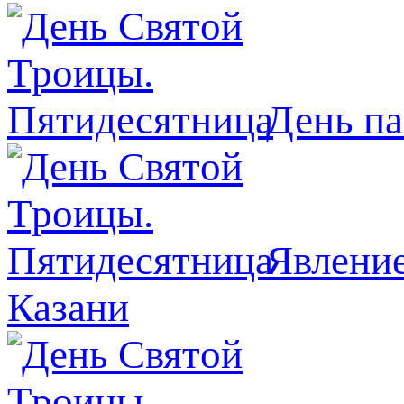
День п
Явлeние
Казани