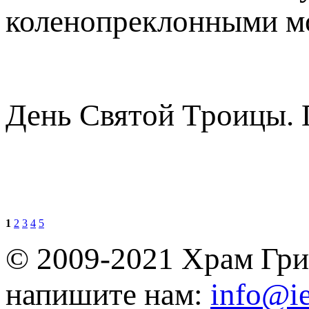
коленопреклонными м
Дeнь Cвятoй Tpoицы. 
1
2
3
4
5
© 2009-2021 Храм Гри
напишите нам:
info@ie