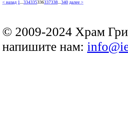
< назад
1
...
334
335
336
337
338
...
340
далее >
© 2009-2024 Храм Гри
напишите нам:
info@ie