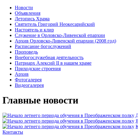
Новости
Объявления
Летопись Храма
Святитель Григорий Неокесарийский
Настоятель и клир
Служение в Орловско-Ливенской епархии
Архив Орловско-Ливенской епархии (2008 год)
Расписание богослужений
Проповедь
Внебогослужебная деятельность
Патриарх Алексий II в нашем храме
Приходские строения
Архив
Фотогалерея
Видеогалерея
Главные новости
Д
Я
К
Контакты