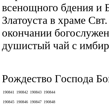
всенощного бдения и 
Златоуста в храме Свт
окончании богослужен
душистый чай с имбир
Рoждecтвo Гocпoдa Бо
190841
190842
190843
190844
190845
190846
190847
190848