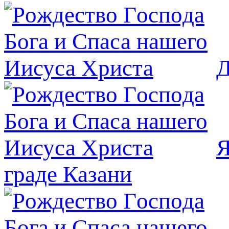
Д
Я
граде Казани