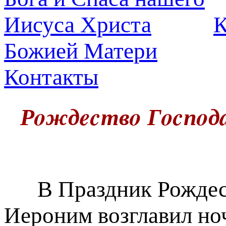
К
Божией Матери
Контакты
Рoждecтвo Гocпoдa
В Праздник Рождест
Иероним возглавил но