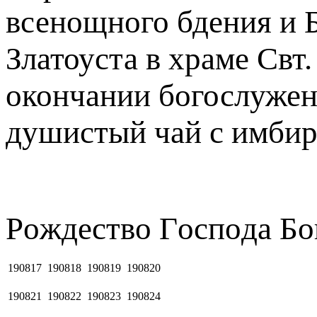
всенощного бдения и 
Златоуста в храме Свт
окончании богослужен
душистый чай с имбир
Рoждecтвo Гocпoдa Бо
190817
190818
190819
190820
190821
190822
190823
190824