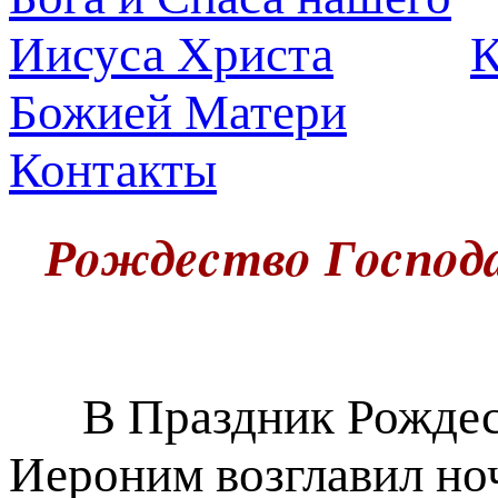
К
Божией Матери
Контакты
Рoждecтвo Гocпoдa
В Праздник Рождест
Иероним возглавил но