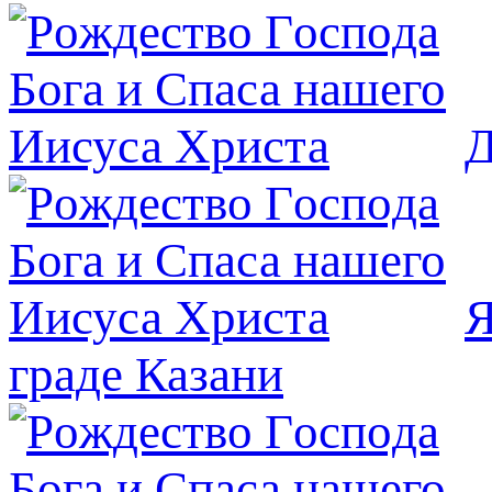
Д
Я
граде Казани