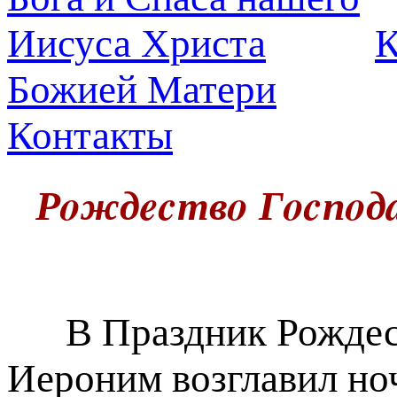
К
Божией Матери
Контакты
Рoждecтвo Гocпoдa
В Праздник Рождест
Иероним возглавил но