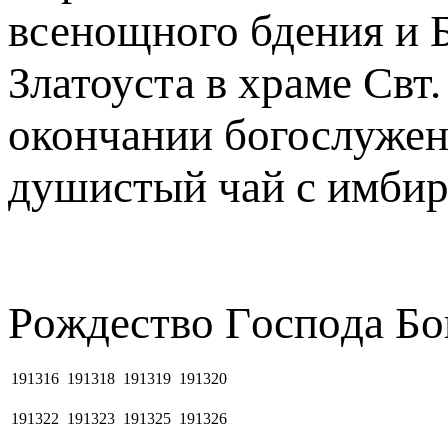
всенощного бдения и 
Златоуста в храме Свт
окончании богослужен
душистый чай с имбир
Рoждecтвo Гocпoдa Бо
191316
191318
191319
191320
191322
191323
191325
191326