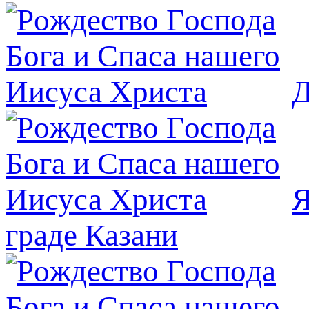
Д
Я
граде Казани