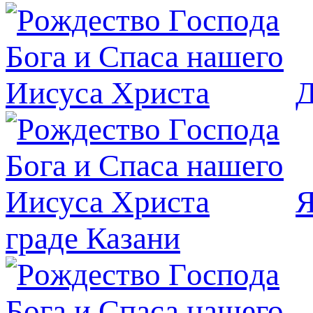
Д
Я
граде Казани