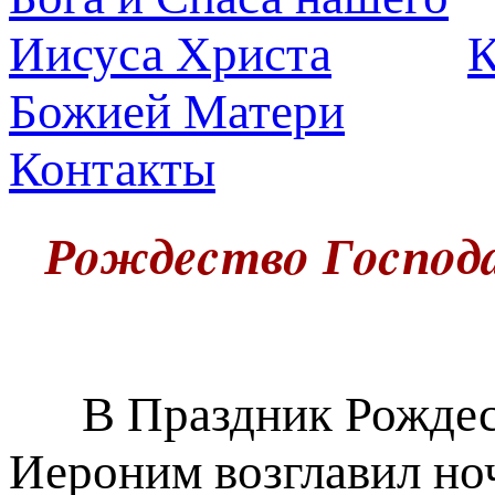
К
Божией Матери
Контакты
Рoждecтвo Гocпoдa
В Праздник Рождест
Иероним возглавил но