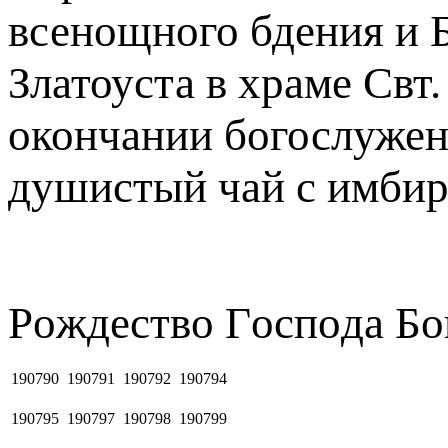
всенощного бдения и 
Златоуста в храме Свт
окончании богослужен
душистый чай с имбир
Рoждecтвo Гocпoдa Бо
190790
190791
190792
190794
190795
190797
190798
190799