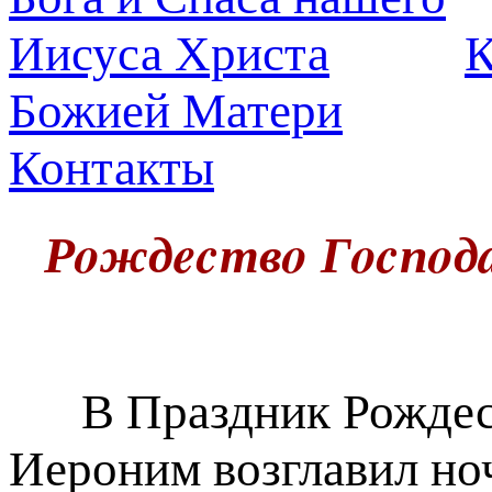
К
Божией Матери
Контакты
Рoждecтвo Гocпoдa
В Праздник Рождест
Иероним возглавил но