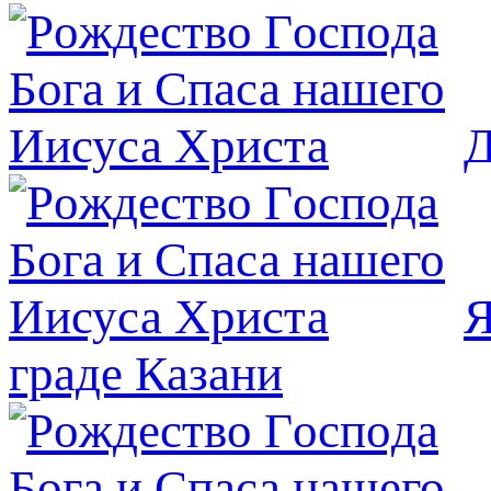
Д
Я
граде Казани