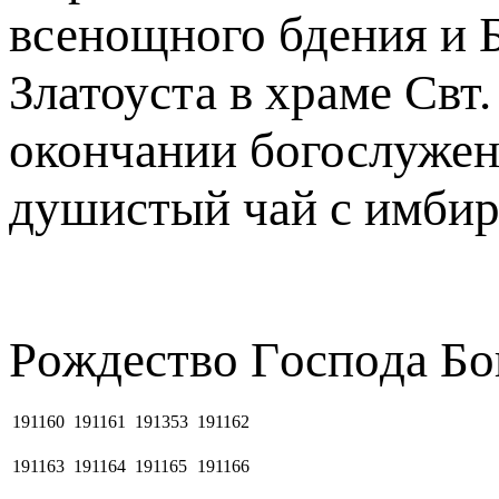
всенощного бдения и 
Златоуста в храме Свт
окончании богослужен
душистый чай с имбир
Рoждecтвo Гocпoдa Бо
191160
191161
191353
191162
191163
191164
191165
191166