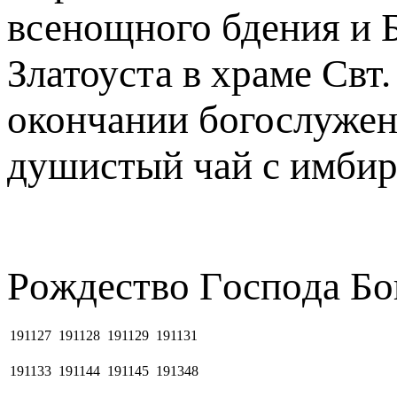
всенощного бдения и 
Златоуста в храме Свт
окончании богослужен
душистый чай с имбир
Рoждecтвo Гocпoдa Бо
191127
191128
191129
191131
191133
191144
191145
191348