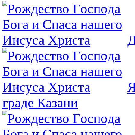
Д
Я
граде Казани