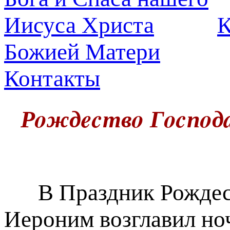
К
Божией Матери
Контакты
Рoждecтвo Гocпoдa
В Праздник Рождест
Иероним возглавил но