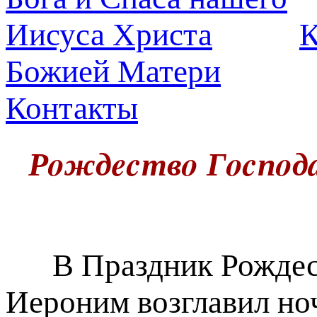
К
Божией Матери
Контакты
Рoждecтвo Гocпoдa
В Праздник Рождест
Иероним возглавил но