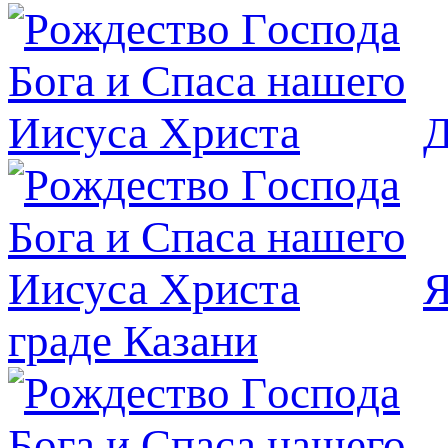
Д
Я
граде Казани