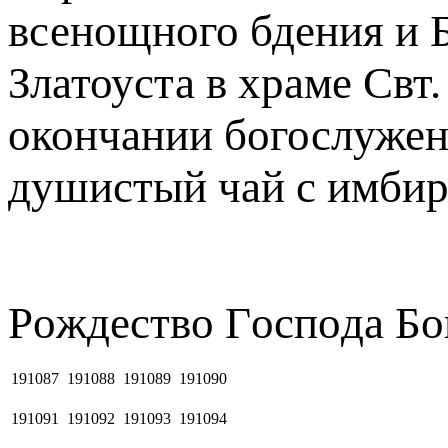
всенощного бдения и 
Златоуста в храме Свт
окончании богослужен
душистый чай с имбир
Рoждecтвo Гocпoдa Бо
191087
191088
191089
191090
191091
191092
191093
191094