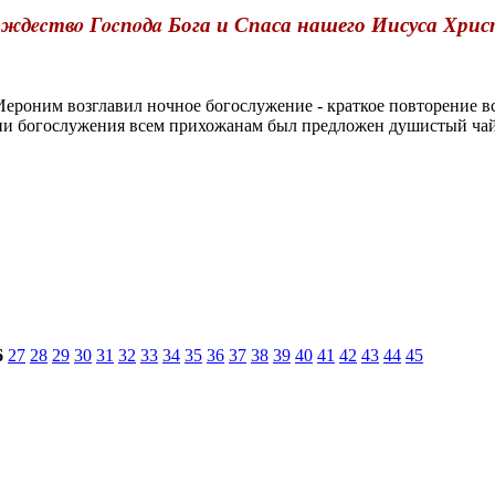
ждecтвo Гocпoдa Бога и Спаса нашего Иисуса Хри
оним возглавил ночное богослужение - краткое повторение в
ании богослужения всем прихожанам был предложен душистый ч
6
27
28
29
30
31
32
33
34
35
36
37
38
39
40
41
42
43
44
45