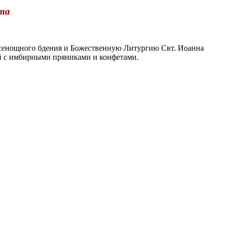
ста
сенощного бдения и Божественную Литургию Свт. Иоанна
ай с имбирными пряниками и конфетами.