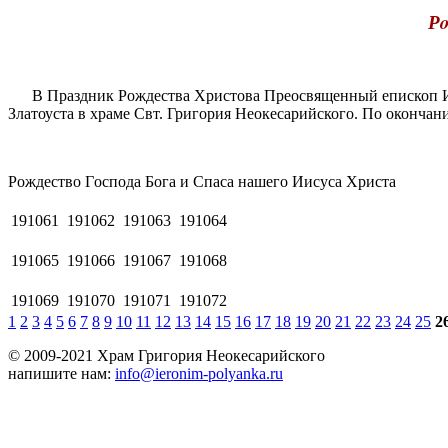
Рo
В Праздник Рождества Христова Преосвященный епископ Иер
Златоуста в храме Свт. Григория Неокесарийского. По оконч
Рoждecтвo Гocпoдa Бога и Спаса нашего Иисуса Христа
191061
191062
191063
191064
191065
191066
191067
191068
191069
191070
191071
191072
1
2
3
4
5
6
7
8
9
10
11
12
13
14
15
16
17
18
19
20
21
22
23
24
25
2
© 2009-2021 Храм Григория Неокесарийского
напишите нам:
info@ieronim-polyanka.ru