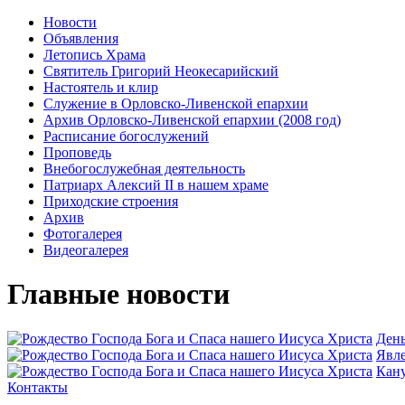
Новости
Объявления
Летопись Храма
Святитель Григорий Неокесарийский
Настоятель и клир
Служение в Орловско-Ливенской епархии
Архив Орловско-Ливенской епархии (2008 год)
Расписание богослужений
Проповедь
Внебогослужебная деятельность
Патриарх Алексий II в нашем храме
Приходские строения
Архив
Фотогалерея
Видеогалерея
Главные новости
День
Явлe
Кану
Контакты