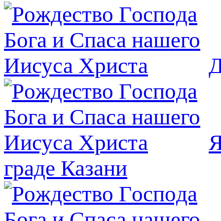
Д
Я
граде Казани