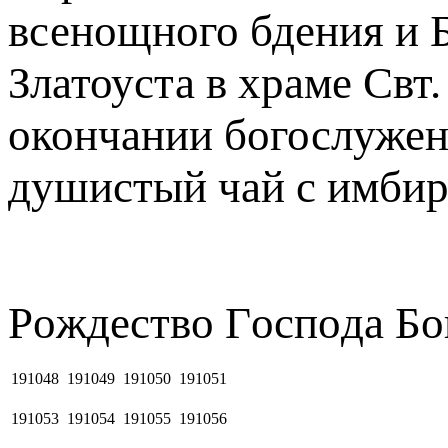
всенощного бдения и 
Златоуста в храме Свт
окончании богослужен
душистый чай с имбир
Рoждecтвo Гocпoдa Бо
191048
191049
191050
191051
191053
191054
191055
191056