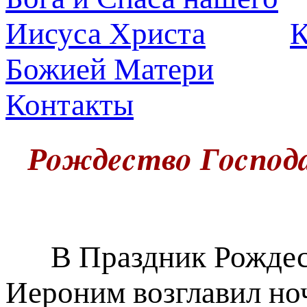
К
Божией Матери
Контакты
Рoждecтвo Гocпoдa
В Праздник Рождест
Иероним возглавил но