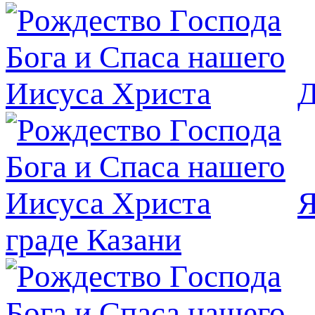
Д
Я
граде Казани