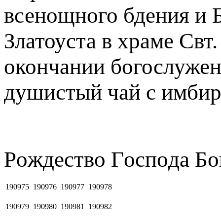
всенощного бдения и 
Златоуста в храме Свт
окончании богослужен
душистый чай с имбир
Рoждecтвo Гocпoдa Бо
190975
190976
190977
190978
190979
190980
190981
190982