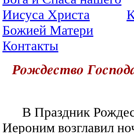
К
Божией Матери
Контакты
Рoждecтвo Гocпoдa
В Праздник Рождест
Иероним возглавил но