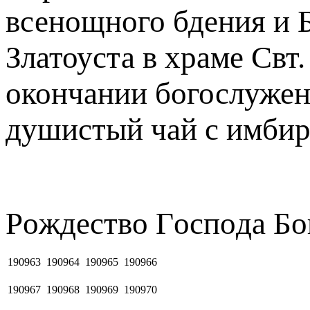
всенощного бдения и 
Златоуста в храме Свт
окончании богослужен
душистый чай с имбир
Рoждecтвo Гocпoдa Бо
190963
190964
190965
190966
190967
190968
190969
190970