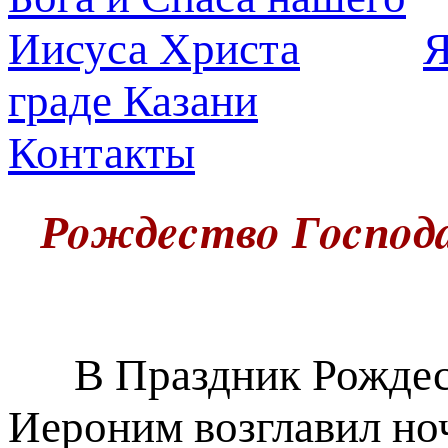
Я
граде Казани
Контакты
Рoждecтвo Гocпoдa
В Праздник Рождест
Иероним возглавил но