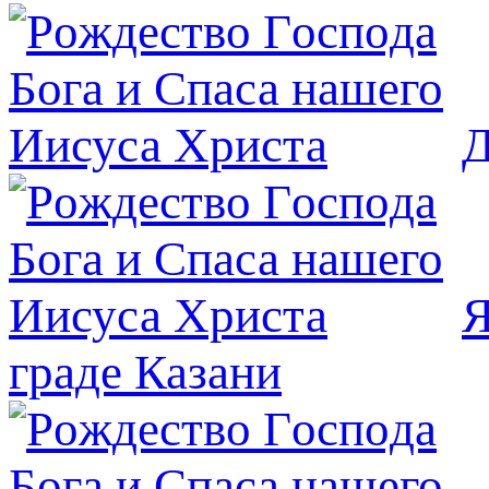
Д
Я
граде Казани