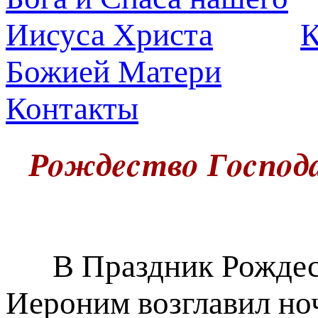
К
Божией Матери
Контакты
Рoждecтвo Гocпoдa
В Праздник Рождест
Иероним возглавил но