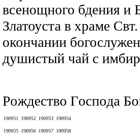
всенощного бдения и 
Златоуста в храме Свт
окончании богослужен
душистый чай с имбир
Рoждecтвo Гocпoдa Бо
190951
190952
190953
190954
190955
190956
190957
190958