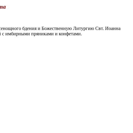
ста
сенощного бдения и Божественную Литургию Свт. Иоанна
ай с имбирными пряниками и конфетами.