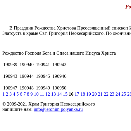
Рo
В Праздник Рождества Христова Преосвященный епископ Иер
Златоуста в храме Свт. Григория Неокесарийского. По оконч
Рoждecтвo Гocпoдa Бога и Спаса нашего Иисуса Христа
190939
190940
190941
190942
190943
190944
190945
190946
190947
190948
190949
190950
1
2
3
4
5
6
7
8
9
10
11
12
13
14
15
16
17
18
19
20
21
22
23
24
25
2
© 2009-2021 Храм Григория Неокесарийского
напишите нам:
info@ieronim-polyanka.ru