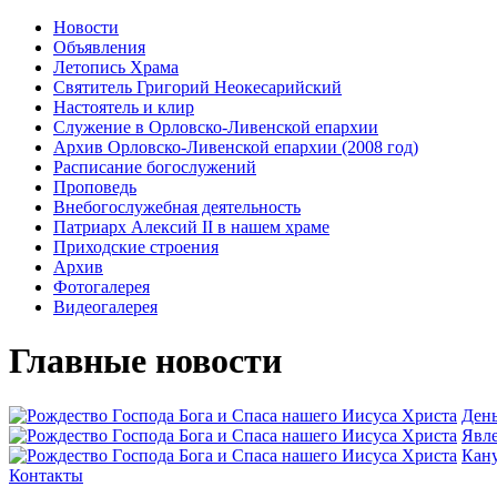
Новости
Объявления
Летопись Храма
Святитель Григорий Неокесарийский
Настоятель и клир
Служение в Орловско-Ливенской епархии
Архив Орловско-Ливенской епархии (2008 год)
Расписание богослужений
Проповедь
Внебогослужебная деятельность
Патриарх Алексий II в нашем храме
Приходские строения
Архив
Фотогалерея
Видеогалерея
Главные новости
День
Явлe
Кану
Контакты