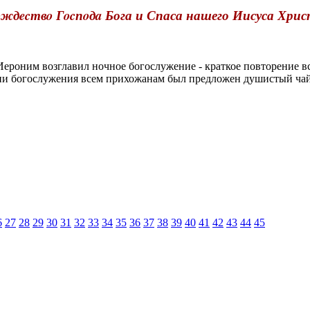
ждecтвo Гocпoдa Бога и Спаса нашего Иисуса Хри
оним возглавил ночное богослужение - краткое повторение в
ании богослужения всем прихожанам был предложен душистый ч
6
27
28
29
30
31
32
33
34
35
36
37
38
39
40
41
42
43
44
45