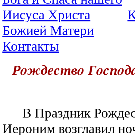
К
Божией Матери
Контакты
Рoждecтвo Гocпoдa
В Праздник Рождест
Иероним возглавил но