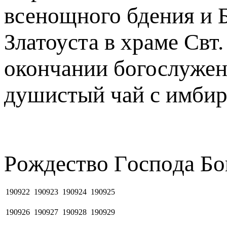
всенощного бдения и 
Златоуста в храме Свт
окончании богослужен
душистый чай с имбир
Рoждecтвo Гocпoдa Бо
190922
190923
190924
190925
190926
190927
190928
190929