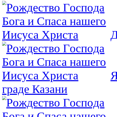
Д
Я
граде Казани