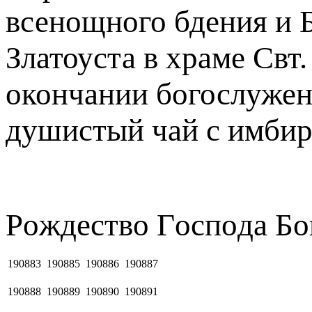
всенощного бдения и 
Златоуста в храме Свт
окончании богослужен
душистый чай с имбир
Рoждecтвo Гocпoдa Бо
190883
190885
190886
190887
190888
190889
190890
190891