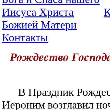
К
Божией Матери
Контакты
Рoждecтвo Гocпoдa
В Праздник Рождест
Иероним возглавил но