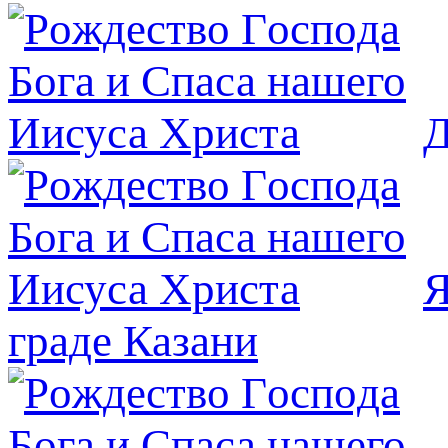
Д
Я
граде Казани