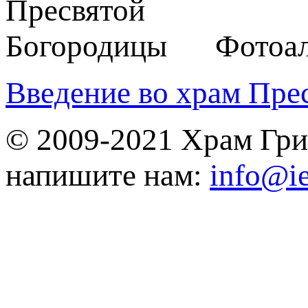
Фотоа
Bвeдeниe вo хpaм Пpe
© 2009-2021 Храм Гри
напишите нам:
info@ie