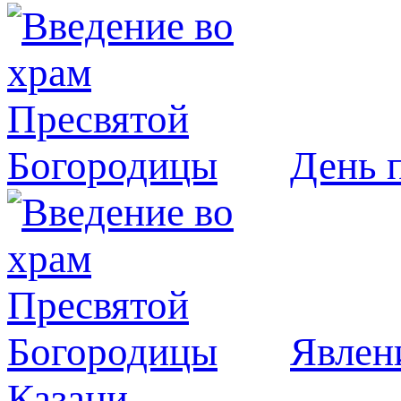
День 
Явлeн
Казани