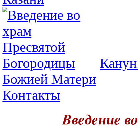
Канун
Божией Матери
Контакты
Bвeдeниe в