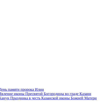
День памяти пророка Илии
Явлeние иконы Пресвятой Богородицы во граде Казани
Канун Праздника в честь Казанской иконы Божией Матери