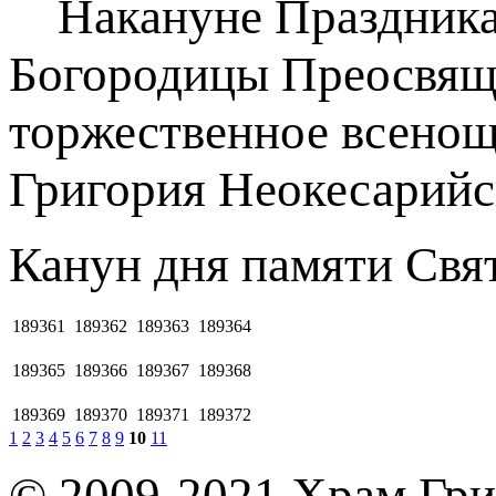
Накануне Праздника 
Богородицы Преосвящ
торжественное всенощн
Григория Неокесарийс
Канун дня памяти Свя
189361
189362
189363
189364
189365
189366
189367
189368
189369
189370
189371
189372
1
2
3
4
5
6
7
8
9
10
11
© 2009-2021 Храм Гри