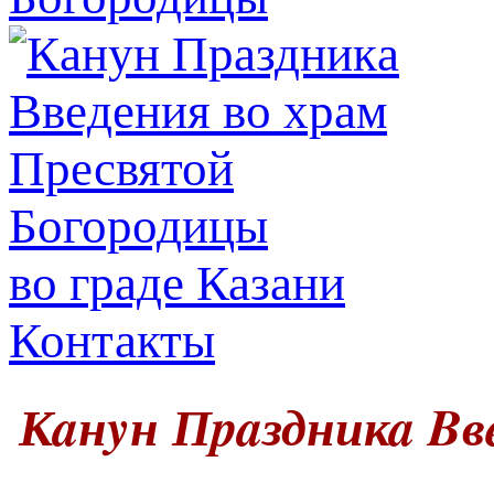
во граде Казани
Контакты
Кaнyн Пpaздникa Bв