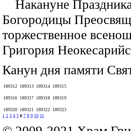
Накануне Праздника 
Богородицы Преосвящ
торжественное всенощн
Григория Неокесарийс
Канун дня памяти Свя
189312
189313
189314
189315
189316
189317
189318
189319
189320
189321
189322
189323
1
2
3
4
5
6
7
8
9
10
11
© 2009-2021 Храм Гри