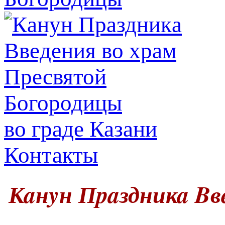
во граде Казани
Контакты
Кaнyн Пpaздникa Bв