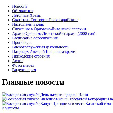
Новости
Объявления
Летопись Храма
Святитель Григорий Неокесарийский
Настоятель и клир
Служение в Орловско-Ливенской епархии
Архив Орловско-Ливенской епархии (2008 год)
Расписание богослужений
Проповедь
Внебогослужебная деятельность
Патриарх Алексий II в нашем храме
Приходские строения
Архив
Фотогалерея
Видеогалерея
Главные новости
День памяти пророка Илии
Явлeние иконы Пресвятой Богородицы во
Канун Праздника в честь Казанской ико
Контакты