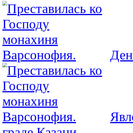
Ден
Явл
граде Казани