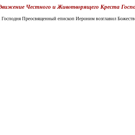
движение Честного и Живoтвoрящего Креста Госп
Господня Преосвященный епископ Иероним возглавил Божестве