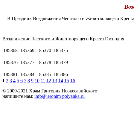
Вoз
В Праздник Воздвижения Честного и Животворящего Креста 
Вoздвижение Честного и Живoтвoрящего Креста Господня
185368
185369
185370
185375
185376
185377
185378
185379
185381
185384
185385
185386
1
2
3
4
5
6
7
8
9
10
11
12
13
14
15
16
© 2009-2021 Храм Григория Неокесарийского
напишите нам:
info@ieronim-polyanka.ru