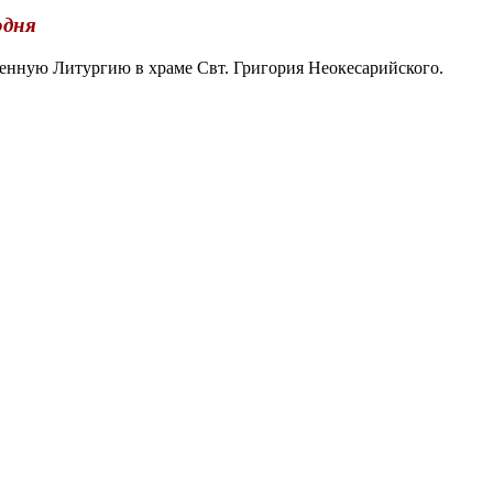
одня
нную Литургию в храме Свт. Григория Неокесарийского.