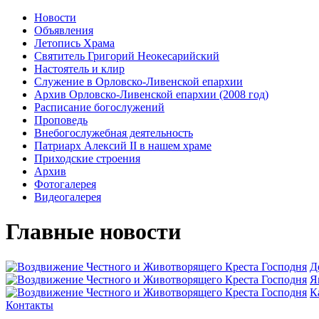
Новости
Объявления
Летопись Храма
Святитель Григорий Неокесарийский
Настоятель и клир
Служение в Орловско-Ливенской епархии
Архив Орловско-Ливенской епархии (2008 год)
Расписание богослужений
Проповедь
Внебогослужебная деятельность
Патриарх Алексий II в нашем храме
Приходские строения
Архив
Фотогалерея
Видеогалерея
Главные новости
Д
Я
К
Контакты