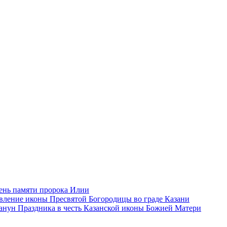
ень памяти пророка Илии
влeние иконы Пресвятой Богородицы во граде Казани
анун Праздника в честь Казанской иконы Божией Матери