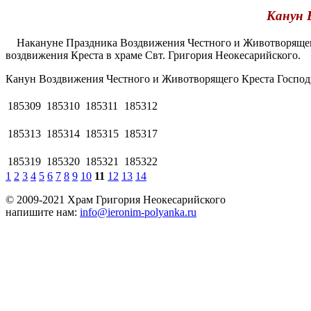
Канун 
Накануне Праздника Воздвижения Честного и Животворящего
воздвижения Креста в храме Свт. Григория Неокесарийского.
Канун Воздвижения Честного и Животворящего Креста Господ
185309
185310
185311
185312
185313
185314
185315
185317
185319
185320
185321
185322
1
2
3
4
5
6
7
8
9
10
11
12
13
14
© 2009-2021 Храм Григория Неокесарийского
напишите нам:
info@ieronim-polyanka.ru