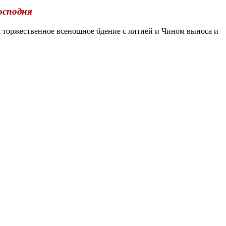
осподня
торжественное всенощное бдение с литией и Чином выноса и